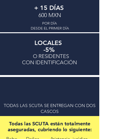
+ 15 DÍAS
600 MXN
POR DÍA
DESDE EL PRIMER DÍA
ENTREGA GRATUITA
4 días en adelante, solo PV hasta la Zona
LOCALES
Romántica
-5%
O RESIDENTES
CON IDENTIFICACIÓN
TODAS LAS SCUTA SE ENTREGAN CON DOS
CASCOS
Todas las SCUTA están totalmente
Todas las SCUTA están totalmente
aseguradas, cubriendo lo siguiente:
aseguradas, cubriendo lo siguiente:
Robo - Daños - Asistencia jurídica -